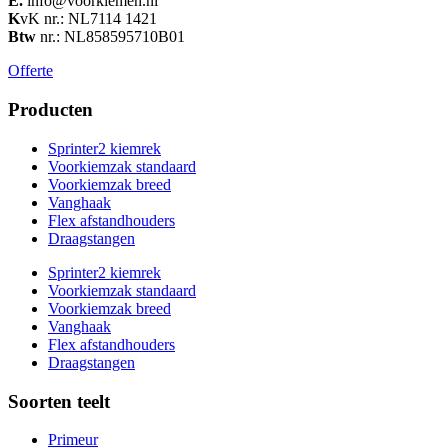
E.
info@voorkiemen.nl
K
vK nr.: NL7114 1421
Btw
nr.: NL858595710B01
Offerte
Producten
Sprinter2 kiemrek
Voorkiemzak standaard
Voorkiemzak breed
Vanghaak
Flex afstandhouders
Draagstangen
Sprinter2 kiemrek
Voorkiemzak standaard
Voorkiemzak breed
Vanghaak
Flex afstandhouders
Draagstangen
Soorten teelt
Primeur