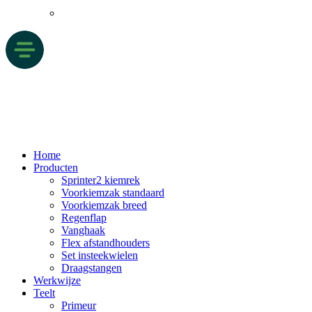
Home
Producten
Sprinter2 kiemrek
Voorkiemzak standaard
Voorkiemzak breed
Regenflap
Vanghaak
Flex afstandhouders
Set insteekwielen
Draagstangen
Werkwijze
Teelt
Primeur