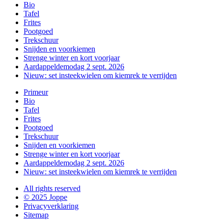
Bio
Tafel
Frites
Pootgoed
Trekschuur
Snijden en voorkiemen
Strenge winter en kort voorjaar
Aardappeldemodag 2 sept. 2026
Nieuw: set insteekwielen om kiemrek te verrijden
Primeur
Bio
Tafel
Frites
Pootgoed
Trekschuur
Snijden en voorkiemen
Strenge winter en kort voorjaar
Aardappeldemodag 2 sept. 2026
Nieuw: set insteekwielen om kiemrek te verrijden
All rights reserved
© 2025 Joppe
Privacyverklaring
Sitemap