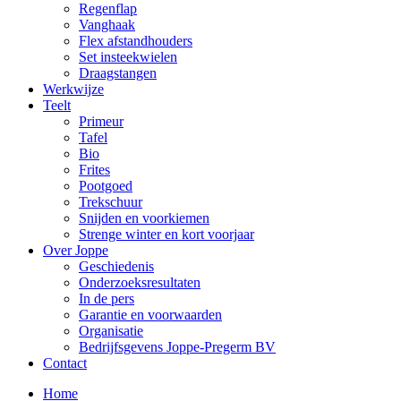
Regenflap
Vanghaak
Flex afstandhouders
Set insteekwielen
Draagstangen
Werkwijze
Teelt
Primeur
Tafel
Bio
Frites
Pootgoed
Trekschuur
Snijden en voorkiemen
Strenge winter en kort voorjaar
Over Joppe
Geschiedenis
Onderzoeksresultaten
In de pers
Garantie en voorwaarden
Organisatie
Bedrijfsgevens Joppe-Pregerm BV
Contact
Home