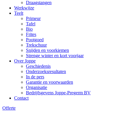
Draagstangen
Werkwijze
Teelt
Primeur
Tafel
Bio
Frites
Pootgoed
Trekschuur
Snijden en voorkiemen
Strenge winter en kort voorjaar
Over Joppe
Geschiedenis
Onderzoeksresultaten
In de pers
Garantie en voorwaarden
Organisatie
Bedrijfsgevens Joppe-Pregerm BV
Contact
Offerte