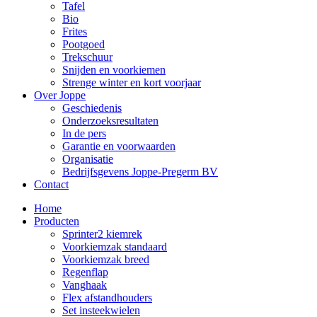
Tafel
Bio
Frites
Pootgoed
Trekschuur
Snijden en voorkiemen
Strenge winter en kort voorjaar
Over Joppe
Geschiedenis
Onderzoeksresultaten
In de pers
Garantie en voorwaarden
Organisatie
Bedrijfsgevens Joppe-Pregerm BV
Contact
Home
Producten
Sprinter2 kiemrek
Voorkiemzak standaard
Voorkiemzak breed
Regenflap
Vanghaak
Flex afstandhouders
Set insteekwielen