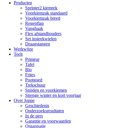
Producten
Sprinter2 kiemrek
Voorkiemzak standaard
Voorkiemzak breed
Regenflap
Vanghaak
Flex afstandhouders
Set insteekwielen
Draagstangen
Werkwijze
Teelt
Primeur
Tafel
Bio
Frites
Pootgoed
Trekschuur
Snijden en voorkiemen
Strenge winter en kort voorjaar
Over Joppe
Geschiedenis
Onderzoeksresultaten
In de pers
Garantie en voorwaarden
Organisatie