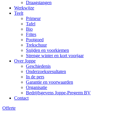
Draagstangen
Werkwijze
Teelt
Primeur
Tafel
Bio
Frites
Pootgoed
Trekschuur
Snijden en voorkiemen
Strenge winter en kort voorjaar
Over Joppe
Geschiedenis
Onderzoeksresultaten
In de pers
Garantie en voorwaarden
Organisatie
Bedrijfsgevens Joppe-Pregerm BV
Contact
Offerte