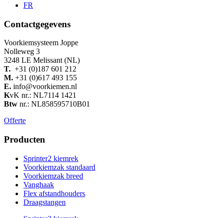
FR
Contactgegevens
Voorkiemsysteem Joppe
Nolleweg 3
3248 LE Melissant (NL)
T.
+31 (0)187 601 212
M.
+31 (0)617 493 155
E.
info@voorkiemen.nl
K
vK nr.: NL7114 1421
Btw
nr.: NL858595710B01
Offerte
Producten
Sprinter2 kiemrek
Voorkiemzak standaard
Voorkiemzak breed
Vanghaak
Flex afstandhouders
Draagstangen