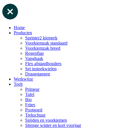
Home
Producten
Sprinter2 kiemrek
Voorkiemzak standaard
Voorkiemzak breed
Regenflap
Vanghaak
Flex afstandhouders
Set insteekwielen
Draagstangen
Werkwijze
Teelt
Primeur
Tafel
Bio
Frites
Pootgoed
Trekschuur
Snijden en voorkiemen
Strenge winter en kort voorjaar