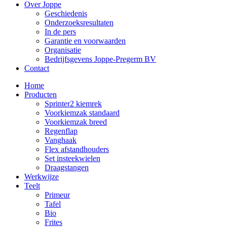
Over Joppe
Geschiedenis
Onderzoeksresultaten
In de pers
Garantie en voorwaarden
Organisatie
Bedrijfsgevens Joppe-Pregerm BV
Contact
Home
Producten
Sprinter2 kiemrek
Voorkiemzak standaard
Voorkiemzak breed
Regenflap
Vanghaak
Flex afstandhouders
Set insteekwielen
Draagstangen
Werkwijze
Teelt
Primeur
Tafel
Bio
Frites