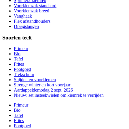
Sprinter2 kiemrek
Voorkiemzak standaard
Voorkiemzak breed
Vanghaak
Flex afstandhouders
Draagstangen
Soorten teelt
Primeur
Bio
Tafel
Frites
Pootgoed
Trekschuur
Snijden en voorkiemen
Strenge winter en kort voorjaar
Aardappeldemodag 2 sept. 2026
Nieuw: set insteekwielen om kiemrek te verrijden
Primeur
Bio
Tafel
Frites
Pootgoed