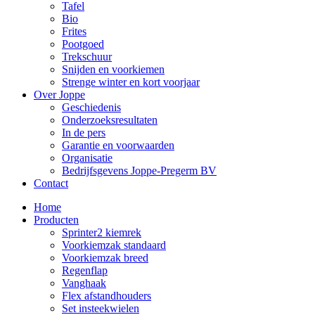
Tafel
Bio
Frites
Pootgoed
Trekschuur
Snijden en voorkiemen
Strenge winter en kort voorjaar
Over Joppe
Geschiedenis
Onderzoeksresultaten
In de pers
Garantie en voorwaarden
Organisatie
Bedrijfsgevens Joppe-Pregerm BV
Contact
Home
Producten
Sprinter2 kiemrek
Voorkiemzak standaard
Voorkiemzak breed
Regenflap
Vanghaak
Flex afstandhouders
Set insteekwielen