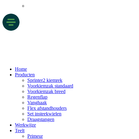
Home
Producten
Sprinter2 kiemrek
Voorkiemzak standaard
Voorkiemzak breed
Regenflap
Vanghaak
Flex afstandhouders
Set insteekwielen
Draagstangen
Werkwijze
Teelt
Primeur