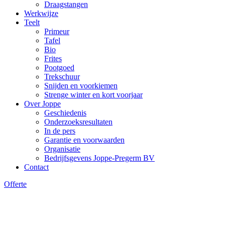
Draagstangen
Werkwijze
Teelt
Primeur
Tafel
Bio
Frites
Pootgoed
Trekschuur
Snijden en voorkiemen
Strenge winter en kort voorjaar
Over Joppe
Geschiedenis
Onderzoeksresultaten
In de pers
Garantie en voorwaarden
Organisatie
Bedrijfsgevens Joppe-Pregerm BV
Contact
Offerte