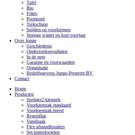
Tafel
Bio
Frites
Pootgoed
Trekschuur
Snijden en voorkiemen
Strenge winter en kort voorjaar
Over Joppe
Geschiedenis
Onderzoeksresultaten
In de pers
Garantie en voorwaarden
Organisatie
Bedrijfsgevens Joppe-Pregerm BV
Contact
Home
Producten
Sprinter2 kiemrek
Voorkiemzak standaard
Voorkiemzak breed
Regenflap
Vanghaak
Flex afstandhouders
Set insteekwielen