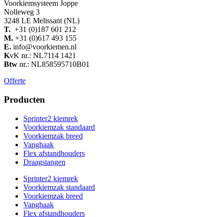
Voorkiemsysteem Joppe
Nolleweg 3
3248 LE Melissant (NL)
T.
+31 (0)187 601 212
M.
+31 (0)617 493 155
E.
info@voorkiemen.nl
K
vK nr.: NL7114 1421
Btw
nr.: NL858595710B01
Offerte
Producten
Sprinter2 kiemrek
Voorkiemzak standaard
Voorkiemzak breed
Vanghaak
Flex afstandhouders
Draagstangen
Sprinter2 kiemrek
Voorkiemzak standaard
Voorkiemzak breed
Vanghaak
Flex afstandhouders