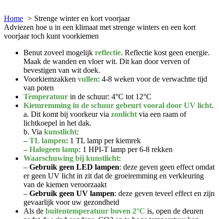
Home
Strenge winter en kort voorjaar
Adviezen hoe u in een klimaat met strenge winters en een kort
voorjaar toch kunt voorkiemen
Benut zoveel mogelijk
reflectie
. Reflectie kost geen energie.
Maak de wanden en vloer wit. Dit kan door verven of
bevestigen van wit doek.
Voorkiemzakken
vullen
: 4-8 weken voor de verwachtte tijd
van poten
Temperatuur
in de schuur: 4°C tot 12°C
Kiemremming in de schuur gebeurt vooral door UV licht
.
a. Dit komt bij voorkeur via
zonlicht
via een raam of
lichtkoepel in het dak.
b. Via
kunstlicht
:
–
TL lampen
: 1 TL lamp per kiemrek
–
Halogeen lamp
: 1 HPI-T lamp per 6-8 rekken
Waarschuwing bij kunstlicht
:
–
Gebruik geen LED lampen
: deze geven geen effect omdat
er geen UV licht in zit dat de groeiremming en verkleuring
van de kiemen veroorzaakt
–
Gebruik geen UV lampen
: deze geven teveel effect en zijn
gevaarlijk voor uw gezondheid
Als de
buitentemperatuur boven 2°C
is, open de deuren