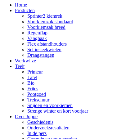
Home
Producten
Sprinter2 kiemrek
Voorkiemzak standaard
Voorkiemzak breed
Regenflap
Vanghaak
Flex afstandhouders
Set insteekwielen
Draagstangen
Werkwijze
Teelt
Primeur
Tafel
Bio
Frites
Pootgoed
Trekschuur
Snijden en voorkiemen
Strenge winter en kort voorjaar
Over Joppe
Geschiedenis
Onderzoeksresultaten
In de pers
Garantie en voorwaarden