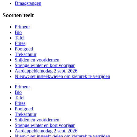
Draagstangen
Soorten teelt
Primeur
Bio
Tafel
Frites
Pootgoed
Trekschuur
Snijden en voorkiemen
Strenge winter en kort voorjaar
Aardappeldemodag 2 sept. 2026
Nieuw: set insteekwielen om kiemrek te verrijden
Primeur
Bio
Tafel
Frites
Pootgoed
Trekschuur
Snijden en voorkiemen
Strenge winter en kort voorjaar
Aardappeldemodag 2 sept. 2026
Nieuw: set insteekwielen om kiemrek te verrijden