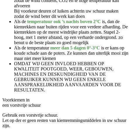
zodat de wind condens, CO2 en te hoge temperatuur kan
afvoeren
Bij voorkeur deuren of luiken achterin uw schuur maken
zodat de wind beter dit werk kan doen
Als de
temperatuur ook ’s nachts boven 2°C
is, dan de
kiemrekken naar buiten rijden voor een verdere afharding. De
kiemrekken op de meest windrijke plaats zetten. Stapel 2-
hoog, met 1 meter afstand, op een verharde ondergrond. zo
benut u de beste plaats zo goed mogelijk
Als de temperatuur
meer dan 5 dagen 0°-3°C
is er kans op
koude schade aan de poters. Ze kunnen dan uiterlijk mooi zijn
maar niet meer kiemen
OMDAT WIJ GEEN INVLOED HEBBEN OP
KWALITEIT POOTGOED, WEER, GEBOUWEN,
MACHINES EN DESKUNDIGHEID VAN DE
GEBRUIKER KUNNEN WIJ GEEN ENKELE
AANSPRAKELIJKHEID AANVAARDEN VOOR DE
RESULTATEN.
Voorkiemen in
een vorstvrije schuur
Gebruik een vorstvrije schuur.
Let op der er geen resten van kiemremmingsmiddelen in uw schuur
zijn.