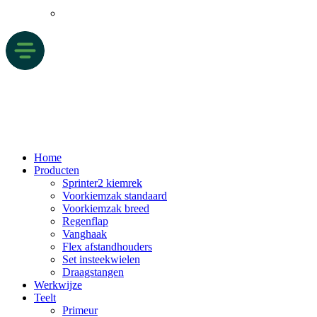
Home
Producten
Sprinter2 kiemrek
Voorkiemzak standaard
Voorkiemzak breed
Regenflap
Vanghaak
Flex afstandhouders
Set insteekwielen
Draagstangen
Werkwijze
Teelt
Primeur