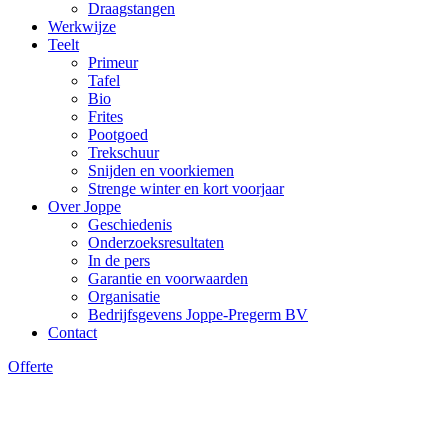
Draagstangen
Werkwijze
Teelt
Primeur
Tafel
Bio
Frites
Pootgoed
Trekschuur
Snijden en voorkiemen
Strenge winter en kort voorjaar
Over Joppe
Geschiedenis
Onderzoeksresultaten
In de pers
Garantie en voorwaarden
Organisatie
Bedrijfsgevens Joppe-Pregerm BV
Contact
Offerte