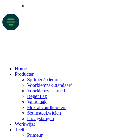
Home
Producten
Sprinter2 kiemrek
Voorkiemzak standaard
Voorkiemzak breed
Regenflap
Vanghaak
Flex afstandhouders
Set insteekwielen
Draagstangen
Werkwijze
Teelt
Primeur