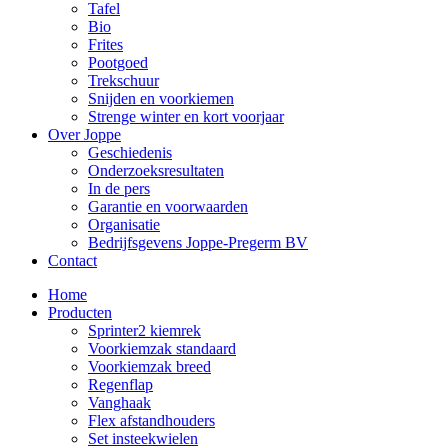
Tafel
Bio
Frites
Pootgoed
Trekschuur
Snijden en voorkiemen
Strenge winter en kort voorjaar
Over Joppe
Geschiedenis
Onderzoeksresultaten
In de pers
Garantie en voorwaarden
Organisatie
Bedrijfsgevens Joppe-Pregerm BV
Contact
Home
Producten
Sprinter2 kiemrek
Voorkiemzak standaard
Voorkiemzak breed
Regenflap
Vanghaak
Flex afstandhouders
Set insteekwielen