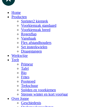
Home
Producten
Sprinter2 kiemrek
Voorkiemzak standaard
Voorkiemzak breed
Regenflap
Vanghaak
Flex afstandhouders
Set insteekwielen
Draagstangen
Werkwijze
Teelt
Primeur
Tafel
Bio
Frites
Pootgoed
Trekschuur
Snijden en voorkiemen
Strenge winter en kort voorjaar
Over Joppe
Geschiedenis