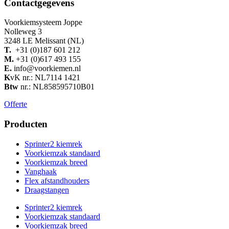
Contactgegevens
Voorkiemsysteem Joppe
Nolleweg 3
3248 LE Melissant (NL)
T.
+31 (0)187 601 212
M.
+31 (0)617 493 155
E.
info@voorkiemen.nl
K
vK nr.: NL7114 1421
Btw
nr.: NL858595710B01
Offerte
Producten
Sprinter2 kiemrek
Voorkiemzak standaard
Voorkiemzak breed
Vanghaak
Flex afstandhouders
Draagstangen
Sprinter2 kiemrek
Voorkiemzak standaard
Voorkiemzak breed