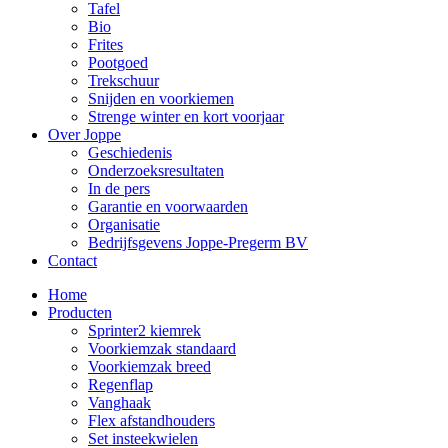
Tafel
Bio
Frites
Pootgoed
Trekschuur
Snijden en voorkiemen
Strenge winter en kort voorjaar
Over Joppe
Geschiedenis
Onderzoeksresultaten
In de pers
Garantie en voorwaarden
Organisatie
Bedrijfsgevens Joppe-Pregerm BV
Contact
Home
Producten
Sprinter2 kiemrek
Voorkiemzak standaard
Voorkiemzak breed
Regenflap
Vanghaak
Flex afstandhouders
Set insteekwielen