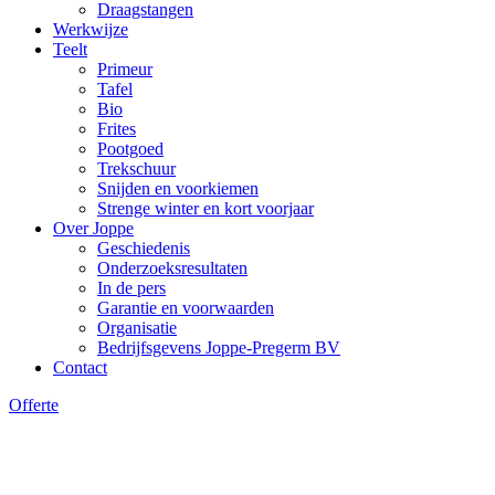
Draagstangen
Werkwijze
Teelt
Primeur
Tafel
Bio
Frites
Pootgoed
Trekschuur
Snijden en voorkiemen
Strenge winter en kort voorjaar
Over Joppe
Geschiedenis
Onderzoeksresultaten
In de pers
Garantie en voorwaarden
Organisatie
Bedrijfsgevens Joppe-Pregerm BV
Contact
Offerte