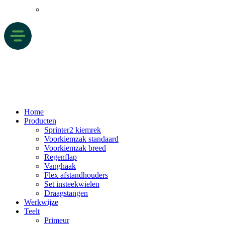
Home
Producten
Sprinter2 kiemrek
Voorkiemzak standaard
Voorkiemzak breed
Regenflap
Vanghaak
Flex afstandhouders
Set insteekwielen
Draagstangen
Werkwijze
Teelt
Primeur