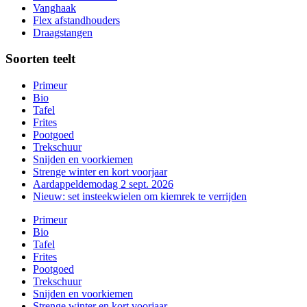
Vanghaak
Flex afstandhouders
Draagstangen
Soorten teelt
Primeur
Bio
Tafel
Frites
Pootgoed
Trekschuur
Snijden en voorkiemen
Strenge winter en kort voorjaar
Aardappeldemodag 2 sept. 2026
Nieuw: set insteekwielen om kiemrek te verrijden
Primeur
Bio
Tafel
Frites
Pootgoed
Trekschuur
Snijden en voorkiemen
Strenge winter en kort voorjaar