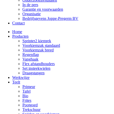
Onderzoeksresultaten
In de pers
Garantie en voorwaarden
Organisatie
Bedrijfsgevens Joppe-Pregerm BV
Contact
Home
Producten
Sprinter2 kiemrek
Voorkiemzak standaard
Voorkiemzak breed
Regenflap
Vanghaak
Flex afstandhouders
Set insteekwielen
Draagstangen
Werkwijze
Teelt
Primeur
Tafel
Bio
Frites
Pootgoed
Trekschuur