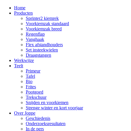
Home
Producten
Sprinter2 kiemrek
Voorkiemzak standaard
Voorkiemzak breed
Regenflap
Vanghaak
Flex afstandhouders
Set insteekwielen
Draagstangen
Werkwijze
Teelt
Primeur
Tafel
Bio
Frites
Pootgoed
Trekschuur
Snijden en voorkiemen
Strenge winter en kort voorjaar
Over Joppe
Geschiedenis
Onderzoeksresultaten
In de pers