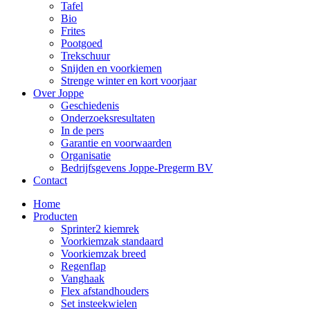
Tafel
Bio
Frites
Pootgoed
Trekschuur
Snijden en voorkiemen
Strenge winter en kort voorjaar
Over Joppe
Geschiedenis
Onderzoeksresultaten
In de pers
Garantie en voorwaarden
Organisatie
Bedrijfsgevens Joppe-Pregerm BV
Contact
Home
Producten
Sprinter2 kiemrek
Voorkiemzak standaard
Voorkiemzak breed
Regenflap
Vanghaak
Flex afstandhouders
Set insteekwielen