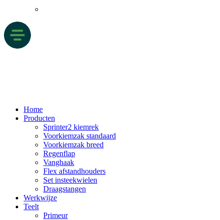
Home
Producten
Sprinter2 kiemrek
Voorkiemzak standaard
Voorkiemzak breed
Regenflap
Vanghaak
Flex afstandhouders
Set insteekwielen
Draagstangen
Werkwijze
Teelt
Primeur