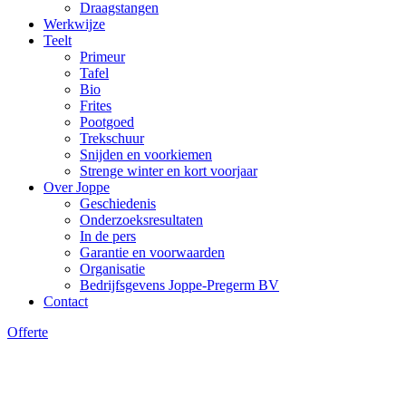
Draagstangen
Werkwijze
Teelt
Primeur
Tafel
Bio
Frites
Pootgoed
Trekschuur
Snijden en voorkiemen
Strenge winter en kort voorjaar
Over Joppe
Geschiedenis
Onderzoeksresultaten
In de pers
Garantie en voorwaarden
Organisatie
Bedrijfsgevens Joppe-Pregerm BV
Contact
Offerte