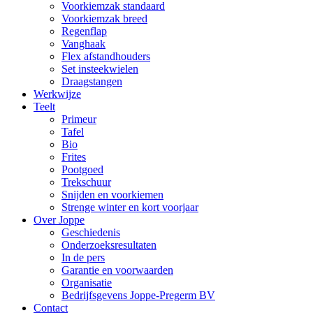
Voorkiemzak standaard
Voorkiemzak breed
Regenflap
Vanghaak
Flex afstandhouders
Set insteekwielen
Draagstangen
Werkwijze
Teelt
Primeur
Tafel
Bio
Frites
Pootgoed
Trekschuur
Snijden en voorkiemen
Strenge winter en kort voorjaar
Over Joppe
Geschiedenis
Onderzoeksresultaten
In de pers
Garantie en voorwaarden
Organisatie
Bedrijfsgevens Joppe-Pregerm BV
Contact