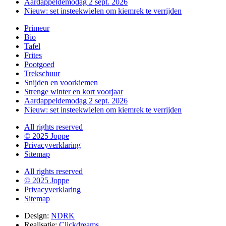
Aardappeldemodag 2 sept. 2026
Nieuw: set insteekwielen om kiemrek te verrijden
Primeur
Bio
Tafel
Frites
Pootgoed
Trekschuur
Snijden en voorkiemen
Strenge winter en kort voorjaar
Aardappeldemodag 2 sept. 2026
Nieuw: set insteekwielen om kiemrek te verrijden
All rights reserved
© 2025 Joppe
Privacyverklaring
Sitemap
All rights reserved
© 2025 Joppe
Privacyverklaring
Sitemap
Design:
NDRK
Realisatie:
Clickdreams