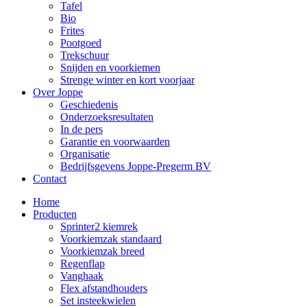
Tafel
Bio
Frites
Pootgoed
Trekschuur
Snijden en voorkiemen
Strenge winter en kort voorjaar
Over Joppe
Geschiedenis
Onderzoeksresultaten
In de pers
Garantie en voorwaarden
Organisatie
Bedrijfsgevens Joppe-Pregerm BV
Contact
Home
Producten
Sprinter2 kiemrek
Voorkiemzak standaard
Voorkiemzak breed
Regenflap
Vanghaak
Flex afstandhouders
Set insteekwielen