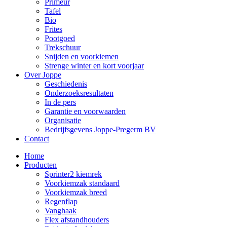
Primeur
Tafel
Bio
Frites
Pootgoed
Trekschuur
Snijden en voorkiemen
Strenge winter en kort voorjaar
Over Joppe
Geschiedenis
Onderzoeksresultaten
In de pers
Garantie en voorwaarden
Organisatie
Bedrijfsgevens Joppe-Pregerm BV
Contact
Home
Producten
Sprinter2 kiemrek
Voorkiemzak standaard
Voorkiemzak breed
Regenflap
Vanghaak
Flex afstandhouders