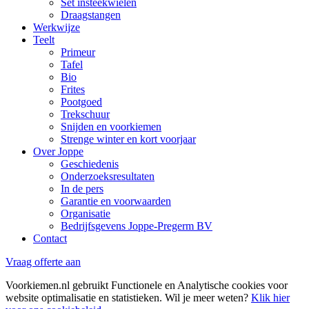
Set insteekwielen
Draagstangen
Werkwijze
Teelt
Primeur
Tafel
Bio
Frites
Pootgoed
Trekschuur
Snijden en voorkiemen
Strenge winter en kort voorjaar
Over Joppe
Geschiedenis
Onderzoeksresultaten
In de pers
Garantie en voorwaarden
Organisatie
Bedrijfsgevens Joppe-Pregerm BV
Contact
Vraag offerte aan
Voorkiemen.nl gebruikt Functionele en Analytische cookies voor
website optimalisatie en statistieken. Wil je meer weten?
Klik hier