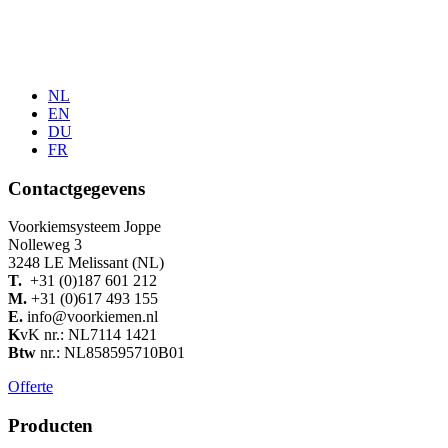
NL
EN
DU
FR
Contactgegevens
Voorkiemsysteem Joppe
Nolleweg 3
3248 LE Melissant (NL)
T.
+31 (0)187 601 212
M.
+31 (0)617 493 155
E.
info@voorkiemen.nl
K
vK nr.: NL7114 1421
Btw
nr.: NL858595710B01
Offerte
Producten