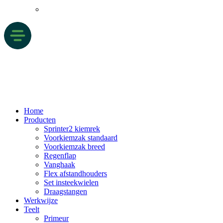
Home
Producten
Sprinter2 kiemrek
Voorkiemzak standaard
Voorkiemzak breed
Regenflap
Vanghaak
Flex afstandhouders
Set insteekwielen
Draagstangen
Werkwijze
Teelt
Primeur