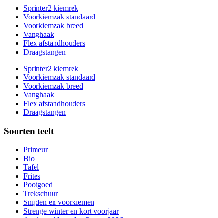
Sprinter2 kiemrek
Voorkiemzak standaard
Voorkiemzak breed
Vanghaak
Flex afstandhouders
Draagstangen
Sprinter2 kiemrek
Voorkiemzak standaard
Voorkiemzak breed
Vanghaak
Flex afstandhouders
Draagstangen
Soorten teelt
Primeur
Bio
Tafel
Frites
Pootgoed
Trekschuur
Snijden en voorkiemen
Strenge winter en kort voorjaar