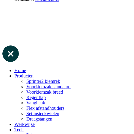
Home
Producten
Sprinter2 kiemrek
Voorkiemzak standaard
Voorkiemzak breed
Regenflap
Vanghaak
Flex afstandhouders
Set insteekwielen
Draagstangen
Werkwijze
Teelt