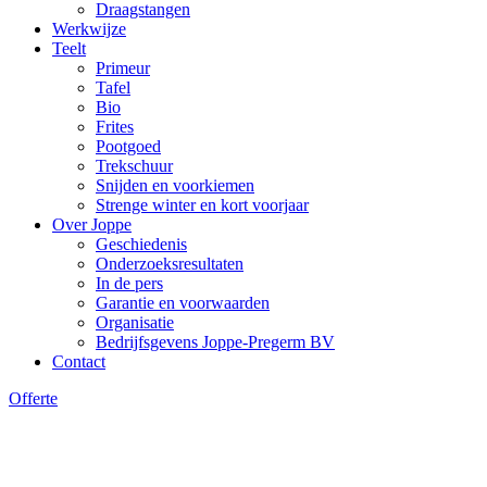
Draagstangen
Werkwijze
Teelt
Primeur
Tafel
Bio
Frites
Pootgoed
Trekschuur
Snijden en voorkiemen
Strenge winter en kort voorjaar
Over Joppe
Geschiedenis
Onderzoeksresultaten
In de pers
Garantie en voorwaarden
Organisatie
Bedrijfsgevens Joppe-Pregerm BV
Contact
Offerte