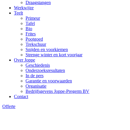
Draagstangen
Werkwijze
Teelt
Primeur
Tafel
Bio
Frites
Pootgoed
Trekschuur
Snijden en voorkiemen
Strenge winter en kort voorjaar
Over Joppe
Geschiedenis
Onderzoeksresultaten
In de pers
Garantie en voorwaarden
Organisatie
Bedrijfsgevens Joppe-Pregerm BV
Contact
Offerte