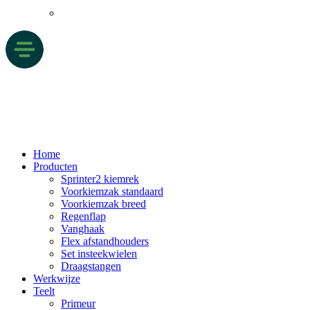
Home
Producten
Sprinter2 kiemrek
Voorkiemzak standaard
Voorkiemzak breed
Regenflap
Vanghaak
Flex afstandhouders
Set insteekwielen
Draagstangen
Werkwijze
Teelt
Primeur