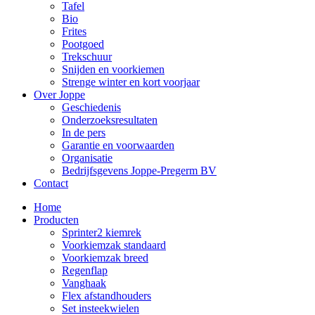
Tafel
Bio
Frites
Pootgoed
Trekschuur
Snijden en voorkiemen
Strenge winter en kort voorjaar
Over Joppe
Geschiedenis
Onderzoeksresultaten
In de pers
Garantie en voorwaarden
Organisatie
Bedrijfsgevens Joppe-Pregerm BV
Contact
Home
Producten
Sprinter2 kiemrek
Voorkiemzak standaard
Voorkiemzak breed
Regenflap
Vanghaak
Flex afstandhouders
Set insteekwielen