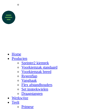
Home
Producten
Sprinter2 kiemrek
Voorkiemzak standaard
Voorkiemzak breed
Regenflap
Vanghaak
Flex afstandhouders
Set insteekwielen
Draagstangen
Werkwijze
Teelt
Primeur