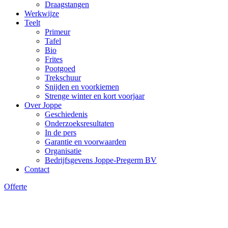
Draagstangen
Werkwijze
Teelt
Primeur
Tafel
Bio
Frites
Pootgoed
Trekschuur
Snijden en voorkiemen
Strenge winter en kort voorjaar
Over Joppe
Geschiedenis
Onderzoeksresultaten
In de pers
Garantie en voorwaarden
Organisatie
Bedrijfsgevens Joppe-Pregerm BV
Contact
Offerte