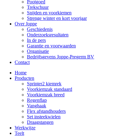
Pootgoed
Trekschuur
Snijden en voorkiemen
Strenge winter en kort voorjaar
Over Joppe
Geschiedenis
Onderzoeksresultaten
In de pers
Garantie en voorwaarden
Organisatie
Bedrijfsgevens Joppe-Pregerm BV
Contact
Home
Producten
Sprinter2 kiemrek
Voorkiemzak standaard
Voorkiemzak breed
Regenflap
Vanghaak
Flex afstandhouders
Set insteekwielen
Draagstangen
Werkwijze
Teelt