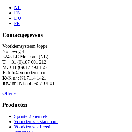
NL
EN
DU
FR
Contactgegevens
Voorkiemsysteem Joppe
Nolleweg 3
3248 LE Melissant (NL)
T.
+31 (0)187 601 212
M.
+31 (0)617 493 155
E.
info@voorkiemen.nl
K
vK nr.: NL7114 1421
Btw
nr.: NL858595710B01
Offerte
Producten
Sprinter2 kiemrek
Voorkiemzak standaard
Voorkiemzak breed