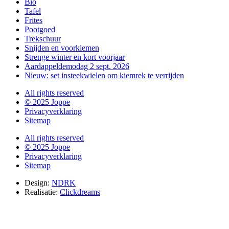
Bio
Tafel
Frites
Pootgoed
Trekschuur
Snijden en voorkiemen
Strenge winter en kort voorjaar
Aardappeldemodag 2 sept. 2026
Nieuw: set insteekwielen om kiemrek te verrijden
All rights reserved
© 2025 Joppe
Privacyverklaring
Sitemap
All rights reserved
© 2025 Joppe
Privacyverklaring
Sitemap
Design:
NDRK
Realisatie:
Clickdreams