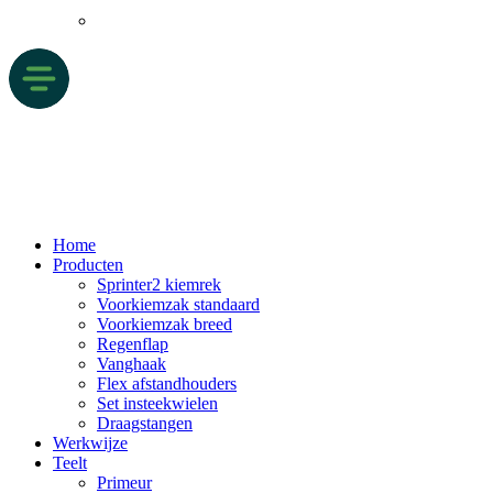
Home
Producten
Sprinter2 kiemrek
Voorkiemzak standaard
Voorkiemzak breed
Regenflap
Vanghaak
Flex afstandhouders
Set insteekwielen
Draagstangen
Werkwijze
Teelt
Primeur