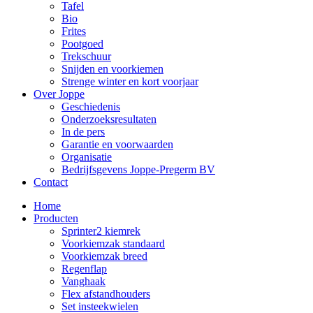
Tafel
Bio
Frites
Pootgoed
Trekschuur
Snijden en voorkiemen
Strenge winter en kort voorjaar
Over Joppe
Geschiedenis
Onderzoeksresultaten
In de pers
Garantie en voorwaarden
Organisatie
Bedrijfsgevens Joppe-Pregerm BV
Contact
Home
Producten
Sprinter2 kiemrek
Voorkiemzak standaard
Voorkiemzak breed
Regenflap
Vanghaak
Flex afstandhouders
Set insteekwielen