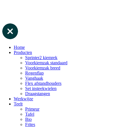
Home
Producten
Sprinter2 kiemrek
Voorkiemzak standaard
Voorkiemzak breed
Regenflap
Vanghaak
Flex afstandhouders
Set insteekwielen
Draagstangen
Werkwijze
Teelt
Primeur
Tafel
Bio
Frites