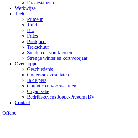
Draagstangen
Werkwijze
Teelt
Primeur
Tafel
Bio
Frites
Pootgoed
Trekschuur
Snijden en voorkiemen
Strenge winter en kort voorjaar
Over Joppe
Geschiedenis
Onderzoeksresultaten
In de pers
Garantie en voorwaarden
Organisatie
Bedrijfsgevens Joppe-Pregerm BV
Contact
Offerte