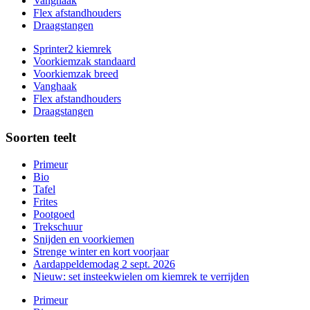
Vanghaak
Flex afstandhouders
Draagstangen
Sprinter2 kiemrek
Voorkiemzak standaard
Voorkiemzak breed
Vanghaak
Flex afstandhouders
Draagstangen
Soorten teelt
Primeur
Bio
Tafel
Frites
Pootgoed
Trekschuur
Snijden en voorkiemen
Strenge winter en kort voorjaar
Aardappeldemodag 2 sept. 2026
Nieuw: set insteekwielen om kiemrek te verrijden
Primeur