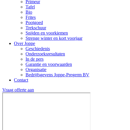
Primeur
Tafel
Bio
Frites
Pootgoed
Trekschuur
Snijden en voorkiemen
Strenge winter en kort voorjaar
Over Joppe
Geschiedenis
Onderzoeksresultaten
In de pers
Garantie en voorwaarden
Organisatie
Bedrijfsgevens Joppe-Pregerm BV
Contact
Vraag offerte aan