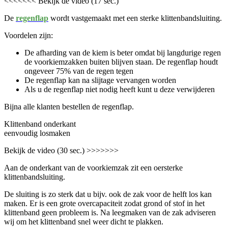
<<<<<<< Bekijk de video (17 sec.)
De
regenflap
wordt vastgemaakt met een sterke klittenbandsluiting.
Voordelen zijn:
De afharding van de kiem is beter omdat bij langdurige regen
de voorkiemzakken buiten blijven staan. De regenflap houdt
ongeveer 75% van de regen tegen
De regenflap kan na slijtage vervangen worden
Als u de regenflap niet nodig heeft kunt u deze verwijderen
Bijna alle klanten bestellen de regenflap.
Klittenband onderkant
eenvoudig losmaken
Bekijk de video (30 sec.) >>>>>>>
Aan de onderkant van de voorkiemzak zit een oersterke
klittenbandsluiting.
De sluiting is zo sterk dat u bijv. ook de zak voor de helft los kan
maken. Er is een grote overcapaciteit zodat grond of stof in het
klittenband geen probleem is. Na leegmaken van de zak adviseren
wij om het klittenband snel weer dicht te plakken.